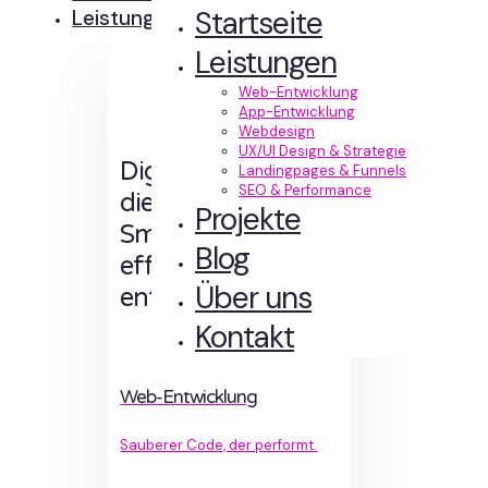
Startseite
Leistungen
Leistungen
Web-Entwicklung
App-Entwicklung
Webdesign
UX/UI Design & Strategie
Digitale Erlebnisse,
Landingpages & Funnels
SEO & Performance
die Sinn machen.
Projekte
Smart designt und
Blog
effizient
Über uns
entwickelt.
Kontakt
Web-Entwicklung
Sauberer Code, der performt.