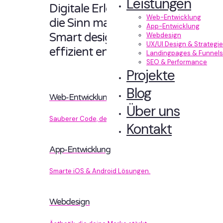
Leistungen
Digitale Erlebnisse,
Web-Entwicklung
die Sinn machen.
App-Entwicklung
Smart designt und
Webdesign
UX/UI Design & Strategie
effizient entwickelt.
Landingpages & Funnels
SEO & Performance
Projekte
Blog
Web-Entwicklung
Über uns
Sauberer Code, der performt.
Kontakt
App-Entwicklung
Smarte iOS & Android Lösungen.
Webdesign