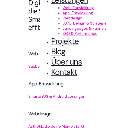
Leistungen
Digitale Erlebnisse,
Web-Entwicklung
die Sinn machen.
App-Entwicklung
Smart designt und
Webdesign
UX/UI Design & Strategie
effizient entwickelt.
Landingpages & Funnels
SEO & Performance
Projekte
Blog
Web-Entwicklung
Über uns
Sauberer Code, der performt.
Kontakt
App-Entwicklung
Smarte iOS & Android Lösungen.
Webdesign
Ästhetik, die deine Marke stärkt.