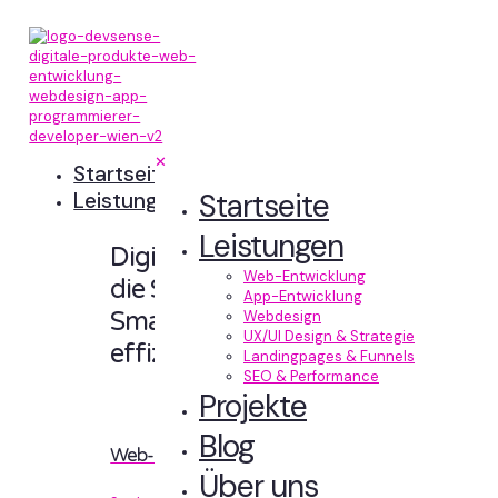
✕
Startseite
Startseite
Leistungen
Leistungen
Digitale Erlebnisse,
Web-Entwicklung
die Sinn machen.
App-Entwicklung
Smart designt und
Webdesign
UX/UI Design & Strategie
effizient entwickelt.
Landingpages & Funnels
SEO & Performance
Projekte
Blog
Web-Entwicklung
Über uns