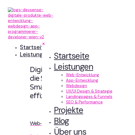
✕
Startseite
Startseite
Leistungen
Leistungen
Digitale Erlebnisse,
Web-Entwicklung
die Sinn machen.
App-Entwicklung
Smart designt und
Webdesign
UX/UI Design & Strategie
effizient entwickelt.
Landingpages & Funnels
SEO & Performance
Projekte
Blog
Web-Entwicklung
Über uns