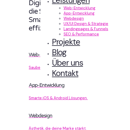
Leistungen
Digitale Erlebnisse,
Web-Entwicklung
die Sinn machen.
App-Entwicklung
Smart designt und
Webdesign
UX/UI Design & Strategie
effizient entwickelt.
Landingpages & Funnels
SEO & Performance
Projekte
Blog
Web-Entwicklung
Über uns
Sauberer Code, der performt.
Kontakt
App-Entwicklung
Smarte iOS & Android Lösungen.
Webdesign
Ästhetik, die deine Marke stärkt.