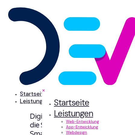
✕
Startseite
Startseite
Leistungen
Leistungen
Digitale Erlebnisse,
Web-Entwicklung
die Sinn machen.
App-Entwicklung
Smart designt und
Webdesign