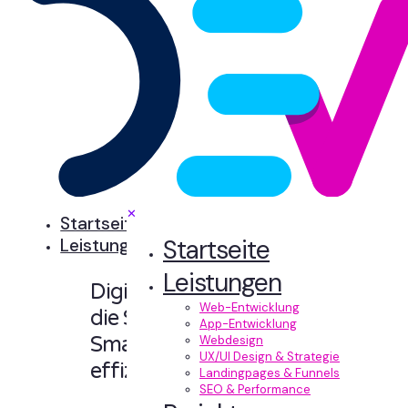
✕
Startseite
Startseite
Leistungen
Leistungen
Digitale Erlebnisse,
Web-Entwicklung
die Sinn machen.
App-Entwicklung
Smart designt und
Webdesign
UX/UI Design & Strategie
effizient entwickelt.
Landingpages & Funnels
SEO & Performance