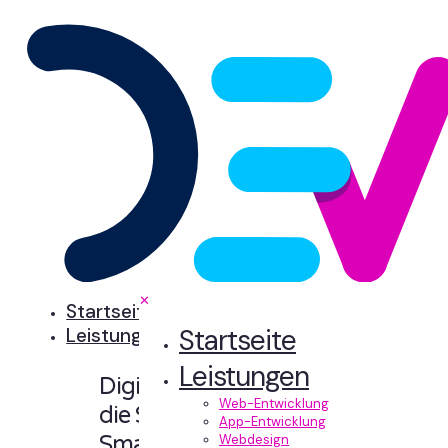
✕
Startseite
Startseite
Leistungen
Leistungen
Digitale Erlebnisse,
Web-Entwicklung
die Sinn machen.
App-Entwicklung
Smart designt und
Webdesign