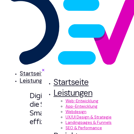
✕
Startseite
Startseite
Leistungen
Leistungen
Digitale Erlebnisse,
Web-Entwicklung
die Sinn machen.
App-Entwicklung
Smart designt und
Webdesign
UX/UI Design & Strategie
effizient entwickelt.
Landingpages & Funnels
SEO & Performance