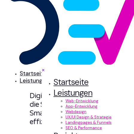
✕
Startseite
Startseite
Leistungen
Leistungen
Digitale Erlebnisse,
Web-Entwicklung
die Sinn machen.
App-Entwicklung
Smart designt und
Webdesign
UX/UI Design & Strategie
effizient entwickelt.
Landingpages & Funnels
SEO & Performance