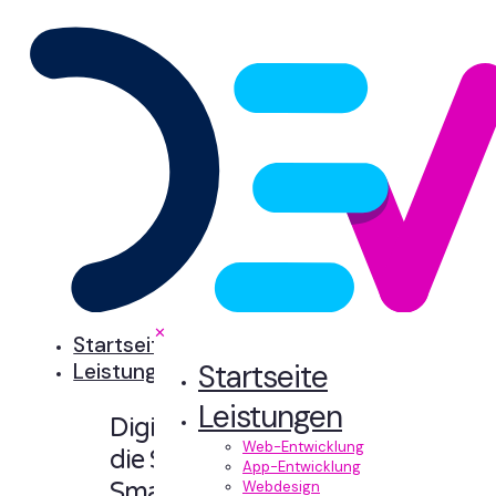
✕
Startseite
Startseite
Leistungen
Leistungen
Digitale Erlebnisse,
Web-Entwicklung
die Sinn machen.
App-Entwicklung
Smart designt und
Webdesign