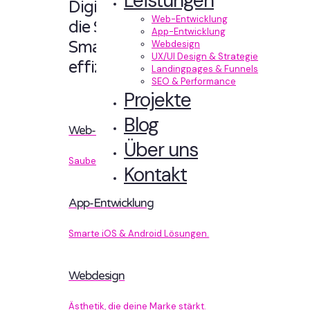
Leistungen
Digitale Erlebnisse,
Web-Entwicklung
die Sinn machen.
App-Entwicklung
Smart designt und
Webdesign
UX/UI Design & Strategie
effizient entwickelt.
Landingpages & Funnels
SEO & Performance
Projekte
Blog
Web-Entwicklung
Über uns
Sauberer Code, der performt.
Kontakt
App-Entwicklung
Smarte iOS & Android Lösungen.
Webdesign
Ästhetik, die deine Marke stärkt.