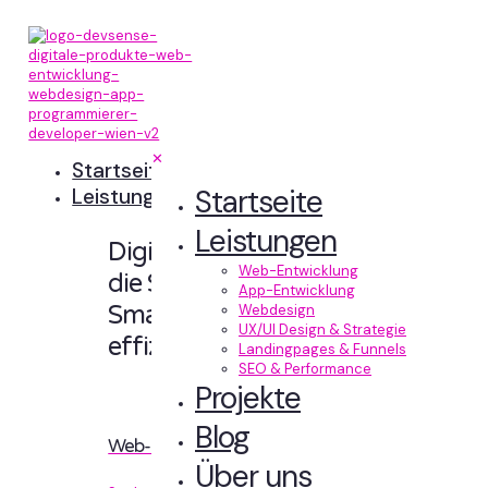
✕
Startseite
Startseite
Leistungen
Leistungen
Digitale Erlebnisse,
Web-Entwicklung
die Sinn machen.
App-Entwicklung
Smart designt und
Webdesign
UX/UI Design & Strategie
effizient entwickelt.
Landingpages & Funnels
SEO & Performance
Projekte
Blog
Web-Entwicklung
Über uns