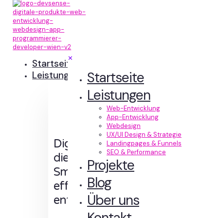
✕
Startseite
Startseite
Leistungen
Leistungen
Web-Entwicklung
App-Entwicklung
Webdesign
UX/UI Design & Strategie
Digitale Erlebnisse,
Landingpages & Funnels
SEO & Performance
die Sinn machen.
Projekte
Smart designt und
Blog
effizient
Über uns
entwickelt.
Kontakt