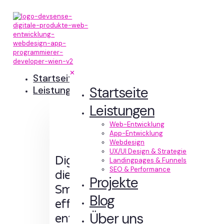
✕
Startseite
Startseite
Leistungen
Leistungen
Web-Entwicklung
App-Entwicklung
Webdesign
UX/UI Design & Strategie
Digitale Erlebnisse,
Landingpages & Funnels
SEO & Performance
die Sinn machen.
Projekte
Smart designt und
Blog
effizient
Über uns
entwickelt.