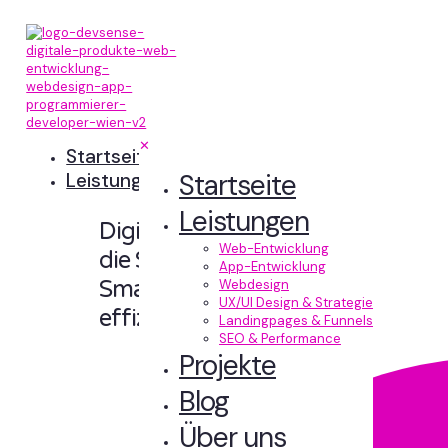
✕
Startseite
Startseite
Leistungen
Leistungen
Digitale Erlebnisse,
Web-Entwicklung
die Sinn machen.
App-Entwicklung
Smart designt und
Webdesign
UX/UI Design & Strategie
effizient entwickelt.
Landingpages & Funnels
SEO & Performance
Projekte
Blog
Über uns