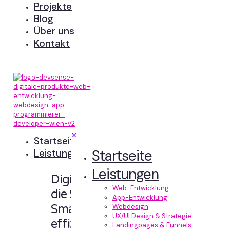
Projekte
Blog
Über uns
Kontakt
✕
Startseite
Startseite
Leistungen
Leistungen
Digitale Erlebnisse,
Web-Entwicklung
die Sinn machen.
App-Entwicklung
Smart designt und
Webdesign
UX/UI Design & Strategie
effizient entwickelt.
Landingpages & Funnels