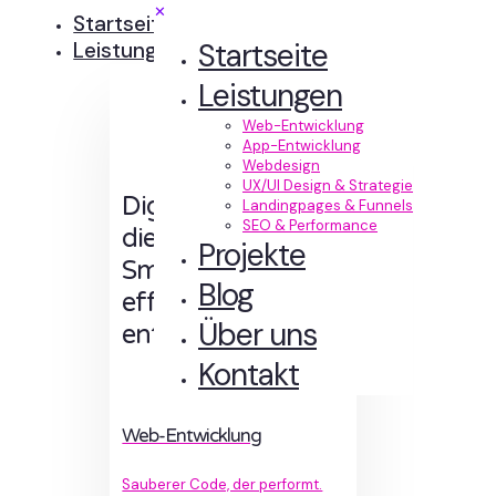
✕
Startseite
Startseite
Leistungen
Leistungen
Web-Entwicklung
App-Entwicklung
Webdesign
UX/UI Design & Strategie
Digitale Erlebnisse,
Landingpages & Funnels
SEO & Performance
die Sinn machen.
Projekte
Smart designt und
Blog
effizient
Über uns
entwickelt.
Kontakt
Web-Entwicklung
Sauberer Code, der performt.