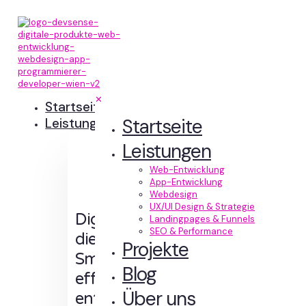
✕
Startseite
Startseite
Leistungen
Leistungen
Web-Entwicklung
App-Entwicklung
Webdesign
UX/UI Design & Strategie
Digitale Erlebnisse,
Landingpages & Funnels
SEO & Performance
die Sinn machen.
Projekte
Smart designt und
Blog
effizient
Über uns
entwickelt.