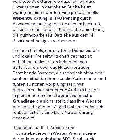
veraltete Strukturen, die dazu führen, dass
Unternehmen in der lokalen Suche kaum
wahrgenommen werden. Eine professionelle
Webentwicklung in 1140 Penzing
durch
devsense.at setzt genau an diesem Punkt an,
um durch eine saubere technische Umsetzung
die Auffindbarkeit für Betriebe aus dem 14.
Bezirk nachhaltig zu verbessern.
In einem Umfeld, das stark von Dienstleistern
und lokaler Freizeitwirtschaft geprägt ist,
entscheiden die ersten Sekunden des
Seitenaufrufs über das Nutzervertrauen.
Bestehende Systeme, die technisch nicht mehr
sauber mithalten, bremsen die Performance und
führen zu hohen Absprungraten. Wir
analysieren die vorhandene Architektur und
implementieren eine
stabile technische
Grundlage
, die sicherstellt, dass Ihre Website
auch bei steigenden Zugriffszahlen verlässlich
funktioniert und eine klare Nutzerführung
ermöglicht.
Besonders für B2B-Anbieter und
Industriebetriebe im Westen Wiens ist eine
durchdachte technische SEO-Struktur die