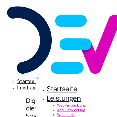
✕
Startseite
Startseite
Leistungen
Leistungen
Digitale Erlebnisse,
Web-Entwicklung
die Sinn machen.
App-Entwicklung
Smart designt und
Webdesign