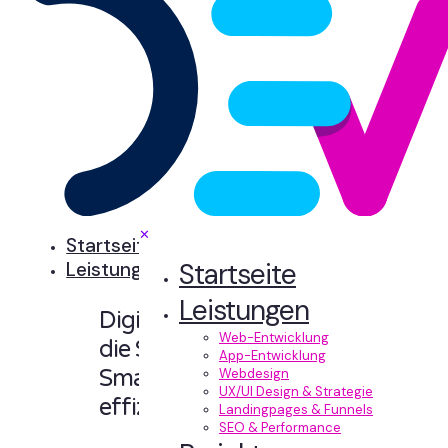
✕
Startseite
Startseite
Leistungen
Leistungen
Digitale Erlebnisse,
Web-Entwicklung
die Sinn machen.
App-Entwicklung
Smart designt und
Webdesign
UX/UI Design & Strategie
effizient entwickelt.
Landingpages & Funnels
SEO & Performance