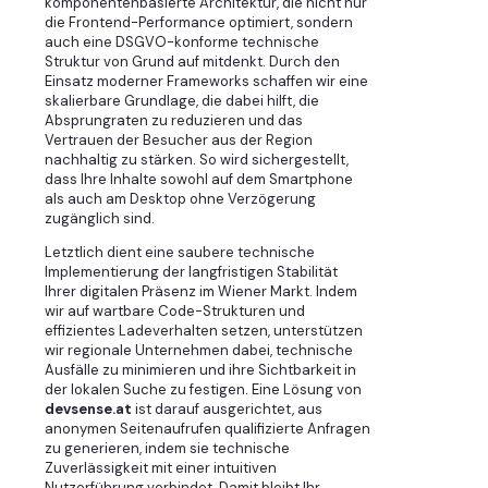
komponentenbasierte Architektur, die nicht nur
die Frontend-Performance optimiert, sondern
auch eine DSGVO-konforme technische
Struktur von Grund auf mitdenkt. Durch den
Einsatz moderner Frameworks schaffen wir eine
skalierbare Grundlage, die dabei hilft, die
Absprungraten zu reduzieren und das
Vertrauen der Besucher aus der Region
nachhaltig zu stärken. So wird sichergestellt,
dass Ihre Inhalte sowohl auf dem Smartphone
als auch am Desktop ohne Verzögerung
zugänglich sind.
Letztlich dient eine saubere technische
Implementierung der langfristigen Stabilität
Ihrer digitalen Präsenz im Wiener Markt. Indem
wir auf wartbare Code-Strukturen und
effizientes Ladeverhalten setzen, unterstützen
wir regionale Unternehmen dabei, technische
Ausfälle zu minimieren und ihre Sichtbarkeit in
der lokalen Suche zu festigen. Eine Lösung von
devsense.at
ist darauf ausgerichtet, aus
anonymen Seitenaufrufen qualifizierte Anfragen
zu generieren, indem sie technische
Zuverlässigkeit mit einer intuitiven
Nutzerführung verbindet. Damit bleibt Ihr