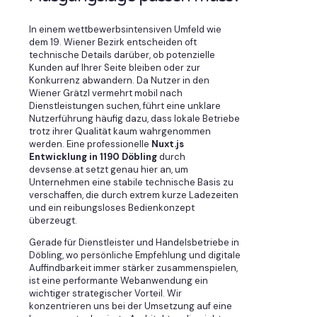
In einem wettbewerbsintensiven Umfeld wie
dem 19. Wiener Bezirk entscheiden oft
technische Details darüber, ob potenzielle
Kunden auf Ihrer Seite bleiben oder zur
Konkurrenz abwandern. Da Nutzer in den
Wiener Grätzl vermehrt mobil nach
Dienstleistungen suchen, führt eine unklare
Nutzerführung häufig dazu, dass lokale Betriebe
trotz ihrer Qualität kaum wahrgenommen
werden. Eine professionelle
Nuxt.js
Entwicklung in 1190 Döbling
durch
devsense.at setzt genau hier an, um
Unternehmen eine stabile technische Basis zu
verschaffen, die durch extrem kurze Ladezeiten
und ein reibungsloses Bedienkonzept
überzeugt.
Gerade für Dienstleister und Handelsbetriebe in
Döbling, wo persönliche Empfehlung und digitale
Auffindbarkeit immer stärker zusammenspielen,
ist eine performante Webanwendung ein
wichtiger strategischer Vorteil. Wir
konzentrieren uns bei der Umsetzung auf eine