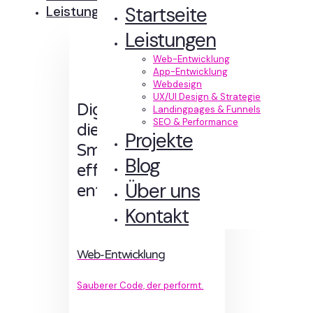
Startseite
Leistungen
Leistungen
Web-Entwicklung
App-Entwicklung
Webdesign
UX/UI Design & Strategie
Digitale Erlebnisse,
Landingpages & Funnels
SEO & Performance
die Sinn machen.
Projekte
Smart designt und
Blog
effizient
Über uns
entwickelt.
Kontakt
Web-Entwicklung
Sauberer Code, der performt.