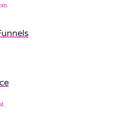
ren.
Funnels
ce
d.