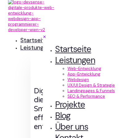
✕
Startseite
Startseite
Leistungen
Leistungen
Web-Entwicklung
App-Entwicklung
Webdesign
UX/UI Design & Strategie
Digitale Erlebnisse,
Landingpages & Funnels
SEO & Performance
die Sinn machen.
Projekte
Smart designt und
Blog
effizient
Über uns
entwickelt.
Kontakt