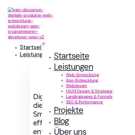
✕
Startseite
Startseite
Leistungen
Leistungen
Web-Entwicklung
App-Entwicklung
Webdesign
UX/UI Design & Strategie
Digitale Erlebnisse,
Landingpages & Funnels
SEO & Performance
die Sinn machen.
Projekte
Smart designt und
Blog
effizient
Über uns
entwickelt.