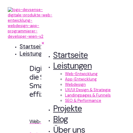
✕
Startseite
Startseite
Leistungen
Leistungen
Digitale Erlebnisse,
Web-Entwicklung
die Sinn machen.
App-Entwicklung
Smart designt und
Webdesign
UX/UI Design & Strategie
effizient entwickelt.
Landingpages & Funnels
SEO & Performance
Projekte
Blog
Web-Entwicklung
Über uns