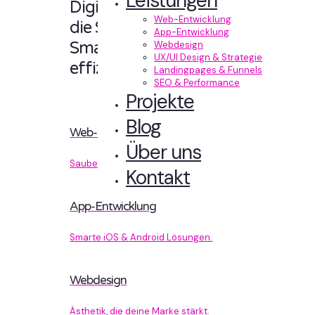
Leistungen
Digitale Erlebnisse,
Web-Entwicklung
die Sinn machen.
App-Entwicklung
Smart designt und
Webdesign
UX/UI Design & Strategie
effizient entwickelt.
Landingpages & Funnels
SEO & Performance
Projekte
Blog
Web-Entwicklung
Über uns
Sauberer Code, der performt.
Kontakt
App-Entwicklung
Smarte iOS & Android Lösungen.
Webdesign
Ästhetik, die deine Marke stärkt.