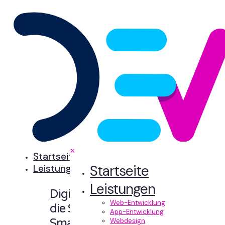
✕
Startseite
Startseite
Leistungen
Leistungen
Digitale Erlebnisse,
Web-Entwicklung
die Sinn machen.
App-Entwicklung
Smart designt und
Webdesign