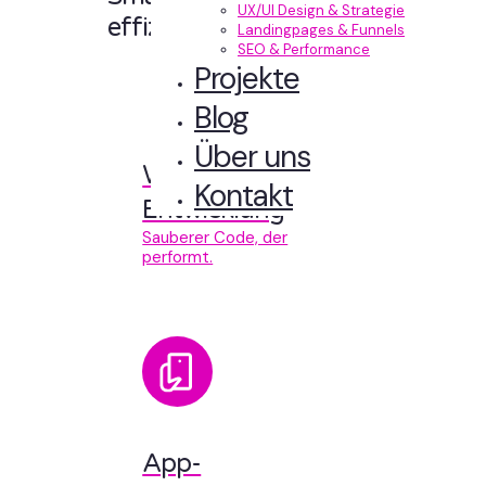
UX/UI Design & Strategie
effizient entwickelt.
Landingpages & Funnels
SEO & Performance
Projekte
Blog
Über uns
Web-
Kontakt
Entwicklung
Sauberer Code, der
performt.
App-