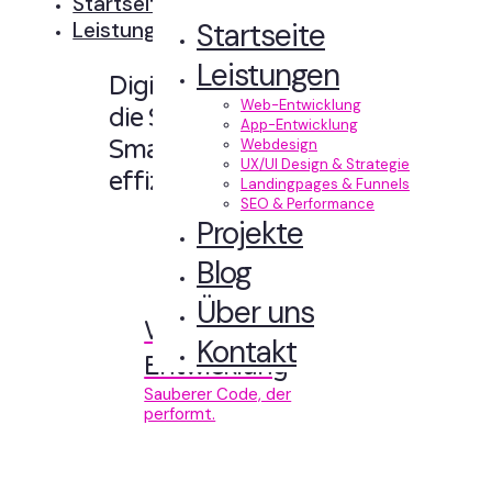
Startseite
Startseite
Leistungen
Leistungen
Digitale Erlebnisse,
Web-Entwicklung
die Sinn machen.
App-Entwicklung
Smart designt und
Webdesign
UX/UI Design & Strategie
effizient entwickelt.
Landingpages & Funnels
SEO & Performance
Projekte
Blog
Über uns
Web-
Kontakt
Entwicklung
Sauberer Code, der
performt.