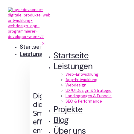
✕
Startseite
Startseite
Leistungen
Leistungen
Web-Entwicklung
App-Entwicklung
Webdesign
UX/UI Design & Strategie
Digitale Erlebnisse,
Landingpages & Funnels
SEO & Performance
die Sinn machen.
Projekte
Smart designt und
Blog
effizient
Über uns
entwickelt.