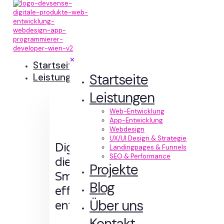
✕
Startseite
Startseite
Leistungen
Leistungen
Web-Entwicklung
App-Entwicklung
Webdesign
UX/UI Design & Strategie
Digitale Erlebnisse,
Landingpages & Funnels
SEO & Performance
die Sinn machen.
Projekte
Smart designt und
Blog
effizient
Über uns
entwickelt.
Kontakt